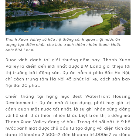
Thanh Xuan Valley sở hữu hệ thống cảnh quan mặt nước ấn
tượng tạo điểm nhấn cho bức tranh thiên nhiên thanh khiết.
Ảnh: BIM Land.
Được vinh danh tại giải thưởng năm nay, Thanh Xuan
Valley là điểm đến mới nhất được BIM Land giới thiệu tới
thị trường bất động sản. Dự án nằm ở phía Bắc Hà Nội,
chỉ cách trung tâm Hà Nội 45 phút lái xe, cách sân bay
Nội Bài 20 phút.
Chiến thắng tại hạng mục Best Waterfront Housing
Development - Dự án nhà ở tạo dựng, phát huy giá trị
cảnh quan mặt nước tốt nhất, là sự ghi nhận xứng đáng
với hệ sinh thái thiên nhiên khác biệt trên thị trường mà
Thanh Xuan Valley đang sở hữu. Trong đó nổi bật là 9 hồ
nước xanh mát được chủ đầu tư tạo dựng với diện tích đa
dạng từ khoảng 2.500m2 đến khoảng 34.000m2 và dòng