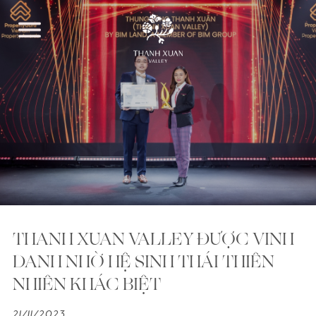
THANH XUAN VALLEY ĐƯỢC VINH
DANH NHỜ HỆ SINH THÁI THIÊN
NHIÊN KHÁC BIỆT
21/11/2023