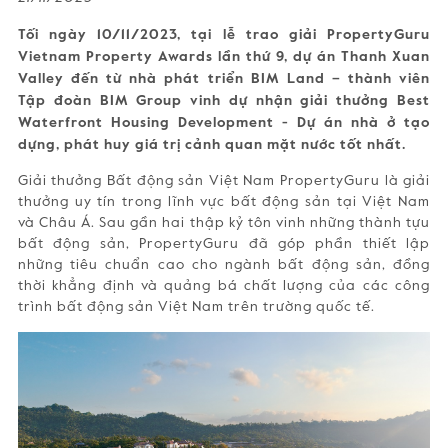
Tối ngày 10/11/2023, tại lễ trao giải PropertyGuru
Vietnam Property Awards lần thứ 9, dự án Thanh Xuan
Valley đến từ nhà phát triển BIM Land – thành viên
Tập đoàn BIM Group vinh dự nhận giải thưởng Best
Waterfront Housing Development - Dự án nhà ở tạo
dựng, phát huy giá trị cảnh quan mặt nước tốt nhất.
Giải thưởng Bất động sản Việt Nam PropertyGuru là giải
thưởng uy tín trong lĩnh vực bất động sản tại Việt Nam
và Châu Á. Sau gần hai thập kỷ tôn vinh những thành tựu
bất động sản, PropertyGuru đã góp phần thiết lập
những tiêu chuẩn cao cho ngành bất động sản, đồng
thời khẳng định và quảng bá chất lượng của các công
trình bất động sản Việt Nam trên trường quốc tế.