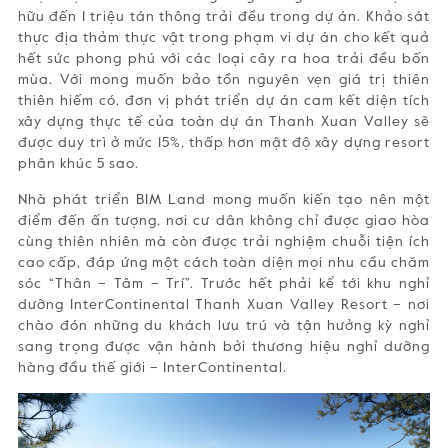
hữu đến 1 triệu tán thông trải đều trong dự án. Khảo sát
thực địa thảm thực vật trong phạm vi dự án cho kết quả
hết sức phong phú với các loại cây ra hoa trải đều bốn
mùa. Với mong muốn bảo tồn nguyên vẹn giá trị thiên
thiên hiếm có, đơn vị phát triển dự án cam kết diện tích
xây dựng thực tế của toàn dự án Thanh Xuan Valley sẽ
được duy trì ở mức 15%, thấp hơn mật độ xây dựng resort
phân khúc 5 sao.
Nhà phát triển BIM Land mong muốn kiến tạo nên một
điểm đến ấn tượng, nơi cư dân không chỉ được giao hòa
cùng thiên nhiên mà còn được trải nghiệm chuỗi tiện ích
cao cấp, đáp ứng một cách toàn diện mọi nhu cầu chăm
sóc “Thân – Tâm – Trí”. Trước hết phải kể tới khu nghỉ
dưỡng InterContinental Thanh Xuan Valley Resort – nơi
chào đón những du khách lưu trú và tận hưởng kỳ nghỉ
sang trọng được vận hành bởi thương hiệu nghỉ dưỡng
hàng đầu thế giới – InterContinental.