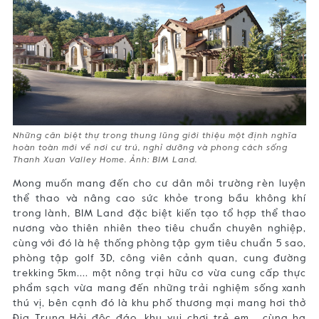
Những căn biệt thự trong thung lũng giới thiệu một định nghĩa
hoàn toàn mới về nơi cư trú, nghỉ dưỡng và phong cách sống
Thanh Xuan Valley Home. Ảnh: BIM Land.
Mong muốn mang đến cho cư dân môi trường rèn luyện
thể thao và nâng cao sức khỏe trong bầu không khí
trong lành, BIM Land đặc biệt kiến tạo tổ hợp thể thao
nương vào thiên nhiên theo tiêu chuẩn chuyên nghiệp,
cùng với đó là hệ thống phòng tập gym tiêu chuẩn 5 sao,
phòng tập golf 3D, công viên cảnh quan, cung đường
trekking 5km.... một nông trại hữu cơ vừa cung cấp thực
phẩm sạch vừa mang đến những trải nghiệm sống xanh
thú vị, bên cạnh đó là khu phố thương mại mang hơi thở
Địa Trung Hải độc đáo, khu vui chơi trẻ em... cùng hạ