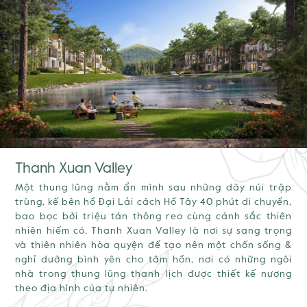
Thanh Xuan Valley
Một thung lũng nằm ẩn mình sau những dãy núi trập
trùng, kế bên hồ Đại Lải cách Hồ Tây 40 phút di chuyển,
bao bọc bởi triệu tán thông reo cùng cảnh sắc thiên
nhiên hiếm có, Thanh Xuan Valley là nơi sự sang trọng
và thiên nhiên hòa quyện để tạo nên một chốn sống &
nghỉ dưỡng bình yên cho tâm hồn, nơi có những ngôi
nhà trong thung lũng thanh lịch được thiết kế nương
theo địa hình của tự nhiên.