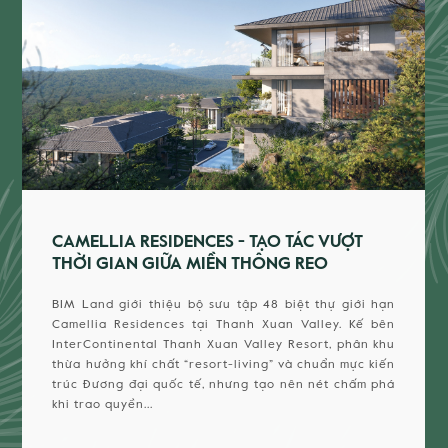
CAMELLIA RESIDENCES - TẠO TÁC VƯỢT
THỜI GIAN GIỮA MIỀN THÔNG REO
BIM Land giới thiệu bộ sưu tập 48 biệt thự giới hạn
Camellia Residences tại Thanh Xuan Valley. Kế bên
InterContinental Thanh Xuan Valley Resort, phân khu
thừa hưởng khí chất “resort-living” và chuẩn mực kiến
trúc Đương đại quốc tế, nhưng tạo nên nét chấm phá
khi trao quyền...