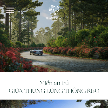
Miền an trú
GIỮA THUNG LŨNG THÔNG REO