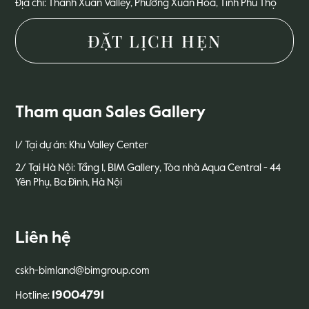
Địa chỉ: Thanh Xuan Valley, Phường Xuân Hòa, Tỉnh Phú Thọ
ĐẶT LỊCH HẸN
Tham quan Sales Gallery
1/ Tại dự án: Khu Valley Center
2/ Tại Hà Nội: Tầng 1, BIM Gallery, Tòa nhà Aqua Central - 44
Yên Phụ, Ba Đình, Hà Nội
Liên hệ
cskh-bimland@bimgroup.com
19004791
Hotline: