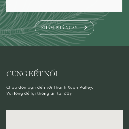
K
H
Á
M
P
H
Á
N
G
A
Y
CÙNG KẾT NỐI
Chào đón bạn đến với Thanh Xuan Valley.
Vui lòng để lại thông tin tại đây