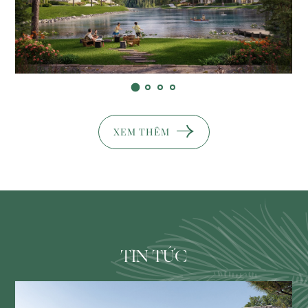
X
E
M
T
H
Ê
M
TIN TỨC