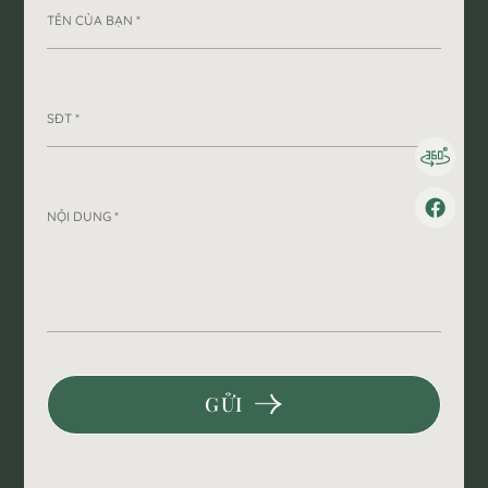
TÊN CỦA BẠN *
SĐT *
NỘI DUNG *
GỬI