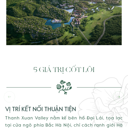
5 GIÁ TRỊ CỐT LÕI
VỊ TRÍ KẾT NỐI THUẬN TIỆN
Thanh Xuan Valley nằm kế bên hồ Đại Lải, tọa lạc
tại cửa ngõ phía Bắc Hà Nội, chỉ cách ranh giới Hà