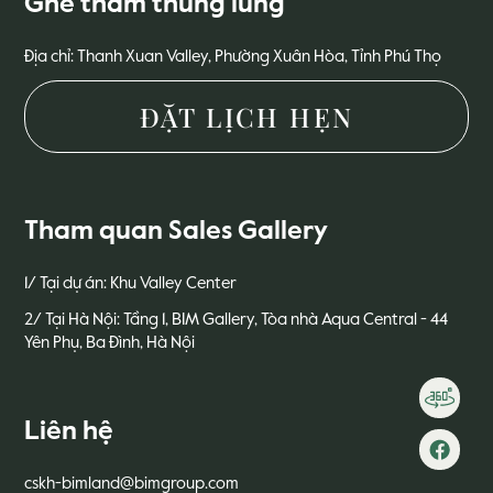
Ghé thăm thung lũng
Địa chỉ: Thanh Xuan Valley, Phường Xuân Hòa, Tỉnh Phú Thọ
ĐẶT LỊCH HẸN
Tham quan Sales Gallery
1/ Tại dự án: Khu Valley Center
2/ Tại Hà Nội: Tầng 1, BIM Gallery, Tòa nhà Aqua Central - 44
Yên Phụ, Ba Đình, Hà Nội
Liên hệ
cskh-bimland@bimgroup.com