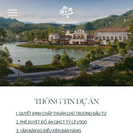
THÔNG TIN DỰ ÁN
1. QUYẾT ĐỊNH CHẤP THUẬN CHỦ TRƯƠNG ĐẦU TƯ
2. PHÊ DUYỆT ĐỒ ÁN QHCT TỶ LỆ 1/500
3. VĂN BẢN ĐỦ ĐIỀU KIỆN BÁN HÀNG