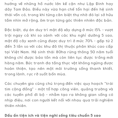
hướng về những hồ nước lớn kế cận như Lập Đinh hay
dãy Tam Đảo. Điều này vừa hạn chế tổn hại đến hệ sinh
thái vốn có, trong khi từng căn biệt thự nhờ đó lại sở hữu
tầm nhìn mở rộng, ôm trọn từng góc thiên nhiên độc bản.
Đặc biệt, dự án duy trì mật độ xây dựng ở mức 15% - vượt
trội ngay cả khi so sánh với các khu nghỉ dưỡng 5 sao,
mật độ cây xanh cũng được duy trì ở mức 70% - gấp từ 2
đến 3 lần so với các khu đô thị thuộc phân khúc cao cấp
tại Việt Nam. Hệ sinh thái 80ha rừng thông 50 năm tuổi
không chỉ được bảo tồn mà còn liên tục được trồng mới
hàng năm. Bức tranh đa tầng thực vật không ngừng được
hoàn thiện, tạo nên một môi trường sống thanh khiết,
trong lành, rực rỡ suốt bốn mùa.
Các chuyên gia cũng chú trọng đến việc quy hoạch "trái
tim cộng đồng" - một tổ hợp công viên, quảng trường và
các tuyến phố đi bộ - nhằm tạo ra không gian sống có
nhịp điệu, nơi con người kết nối với nhau qua trải nghiệm
thiên nhiên.
Dấu ấn tiện ích và tiện nghi sống tiêu chuẩn 5 sao