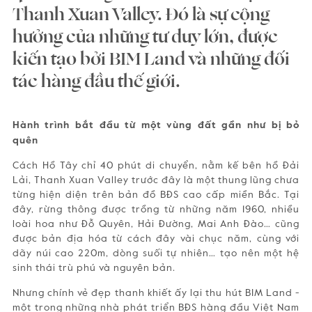
Thanh Xuan Valley. Đó là sự cộng
hưởng của những tư duy lớn, được
kiến tạo bởi BIM Land và những đối
tác hàng đầu thế giới.
Hành trình bắt đầu từ một vùng đất gần như bị bỏ
quên
Cách Hồ Tây chỉ 40 phút di chuyển, nằm kế bên hồ Đải
Lải, Thanh Xuan Valley trước đây là một thung lũng chưa
từng hiện diện trên bản đồ BĐS cao cấp miền Bắc. Tại
đây, rừng thông được trồng từ những năm 1960, nhiều
loài hoa như Đỗ Quyên, Hải Đường, Mai Anh Đào… cũng
được bản địa hóa từ cách đây vài chục năm, cùng với
dãy núi cao 220m, dòng suối tự nhiên… tạo nên một hệ
sinh thái trù phú và nguyên bản.
Nhưng chính vẻ đẹp thanh khiết ấy lại thu hút BIM Land -
một trong những nhà phát triển BĐS hàng đầu Việt Nam