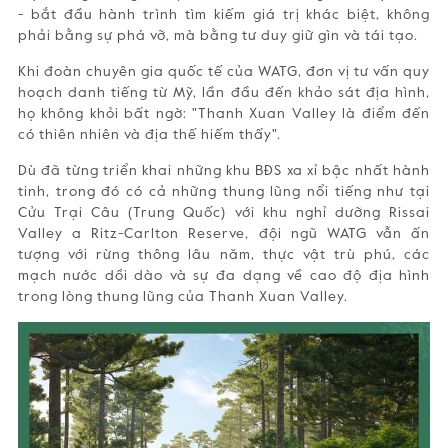
- bắt đầu hành trình tìm kiếm giá trị khác biệt, không
phải bằng sự phá vỡ, mà bằng tư duy giữ gìn và tái tạo.
Khi đoàn chuyên gia quốc tế của WATG, đơn vị tư vấn quy
hoạch danh tiếng từ Mỹ, lần đầu đến khảo sát địa hình,
họ không khỏi bất ngờ: "Thanh Xuan Valley là điểm đến
có thiên nhiên và địa thế hiếm thấy".
Dù đã từng triển khai những khu BĐS xa xỉ bậc nhất hành
tinh, trong đó có cả những thung lũng nổi tiếng như tại
Cửu Trại Câu (Trung Quốc) với khu nghỉ dưỡng Rissai
Valley a Ritz-Carlton Reserve, đội ngũ WATG vẫn ấn
tượng với rừng thông lâu năm, thực vật trù phú, các
mạch nước dồi dào và sự đa dạng về cao độ địa hình
trong lòng thung lũng của Thanh Xuan Valley.