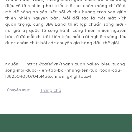
điệu về tầm nhìn: phát triển một nơi chốn không chỉ để ở,
mà để sống an yên, kết nối và thụ hưởng trọn vẹn giữa
thiên nhiên nguyên bản. Mỗi đối tác là một mắt xích
quan trọng, cùng BIM Land thiết lập chuẩn sống mới -
nơi giá trị quốc tế song hành cùng thiên nhiên nguyên
bản, ở đó mỗi chi tiết kiến trúc, mỗi trải nghiệm sống đều
được chăm chút bởi các chuyên gia hàng đầu thế giới.
nguồn: https://cafef.vn/thanh-xuan-valley-bieu-tuong-
song-moi-duoc-kien-tao-boi-nhung-ten-tuoi-toan-cau-
188250408070451436.chn#img-lightbox-1
Chuyên mục
Trang chủ