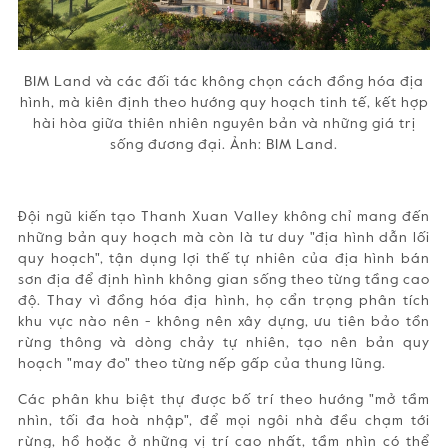
BIM Land và các đối tác không chọn cách đồng hóa địa
hình, mà kiên định theo hướng quy hoạch tinh tế, kết hợp
hài hòa giữa thiên nhiên nguyên bản và những giá trị
sống đương đại. Ảnh: BIM Land.
Đội ngũ kiến tạo Thanh Xuan Valley không chỉ mang đến
những bản quy hoạch mà còn là tư duy "địa hình dẫn lối
quy hoạch", tận dụng lợi thế tự nhiên của địa hình bán
sơn địa để định hình không gian sống theo từng tầng cao
độ. Thay vì đồng hóa địa hình, họ cẩn trọng phân tích
khu vực nào nên - không nên xây dựng, ưu tiên bảo tồn
rừng thông và dòng chảy tự nhiên, tạo nên bản quy
hoạch "may đo" theo từng nếp gấp của thung lũng.
Các phân khu biệt thự được bố trí theo hướng "mở tầm
nhìn, tối đa hoà nhập", để mọi ngôi nhà đều chạm tới
rừng, hồ hoặc ở những vị trí cao nhất, tầm nhìn có thể