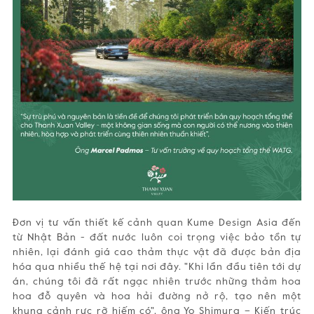
Đơn vị tư vấn thiết kế cảnh quan Kume Design Asia đến
từ Nhật Bản - đất nước luôn coi trọng việc bảo tồn tự
nhiên, lại đánh giá cao thảm thực vật đã được bản địa
hóa qua nhiều thế hệ tại nơi đây. "Khi lần đầu tiên tới dự
án, chúng tôi đã rất ngạc nhiên trước những thảm hoa
hoa đỗ quyên và hoa hải đường nở rộ, tạo nên một
khung cảnh rực rỡ hiếm có", ông Yo Shimura – Kiến trúc