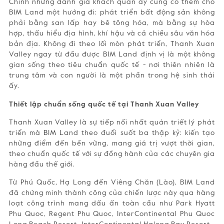
Chính những đánh giá khách quan ấy củng cố thêm cho
BIM Land một hướng đi: phát triển bất động sản không
phải bằng san lấp hay bê tông hóa, mà bằng sự hòa
hợp, thấu hiểu địa hình, khí hậu và cả chiều sâu văn hóa
bản địa. Không đi theo lối mòn phát triển, Thanh Xuan
Valley ngay từ đầu được BIM Land định vị là một không
gian sống theo tiêu chuẩn quốc tế - nơi thiên nhiên là
trung tâm và con người là một phần trong hệ sinh thái
ấy.
Thiết lập chuẩn sống quốc tế tại Thanh Xuan Valley
Thanh Xuan Valley là sự tiếp nối nhất quán triết lý phát
triển mà BIM Land theo đuổi suốt ba thập kỷ: kiến tạo
những điểm đến bền vững, mang giá trị vượt thời gian,
theo chuẩn quốc tế với sự đồng hành của các chuyên gia
hàng đầu thế giới.
Từ Phú Quốc, Hạ Long đến Viêng Chăn (Lào), BIM Land
đã chứng minh thành công của chiến lược này qua hàng
loạt công trình mang dấu ấn toàn cầu như Park Hyatt
Phu Quoc, Regent Phu Quoc, InterContinental Phu Quoc
Long Beach Resort, InterContinental Halong Bay Resort…