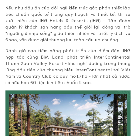
Nếu như dấu ấn của đội ngũ kiến trúc góp phần thiết lập
tiêu chuẩn quốc tế trong quy hoạch và thiết kế, thì sự
xuất hiện của IHG Hotels & Resorts (IHG) – Tập đoàn
quản lý khách sạn hàng đầu thế giới lại đóng vai trò
"người giữ nhịp sống" giữa thiên nhiên với triết lý dịch vụ
5 sao, vốn được giới thượng lưu toàn cầu ưa chuộng.
Đánh giá cao tiềm năng phát triển của điểm đến, IHG
hợp tác cùng BIM Land phát triển InterContinental
Thanh Xuan Valley Resort - khu nghỉ dưỡng trong thung
lũng đầu tiên của thương hiệu InterContinental tại Việt
Nam và Country Club có quy mô 1,7ha - lớn nhất cả nước,
sở hữu hơn 60 tiện ích tiêu chuẩn 5 sao.