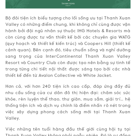
Bộ đôi tiện ích biểu tượng cho lối sống ưu tại Thanh Xuan
Valley có những điểm chung, khi không chỉ cùng được vận
hành bởi đội ngũ nhân sự thuộc IHG Hotels & Resorts mà
còn cùng được tư vấn thiết kế bởi các chuyên gia WATG
(quy hoạch và thiết kế kiến trúc) và Coopers Hill (thiết kế
cảnh quan). Bên cạnh đó, tiêu chuẩn sống và nghỉ dưỡng
sang trọng của InterContinental Thanh Xuan Valley
Resort và Country Club còn được tạo nên bằng sự tinh tế
trong từng chi tiết nội thất được sáng tạo bởi các nhà
thiết kế đến từ Avalon Collective và White Jacket.
Hơn cả, với hơn 240 tiện ích cao cấp, đáp ứng đầy đủ
nhu cầu sống của cư dân đô thị hiện đại: chăm sóc sức
khỏe, rèn luyện thể thao, thư giãn, mua sắm, giải trí… hệ
thống tiện ích và dịch vụ chính là điểm nhấn rõ nét trong
việc xây dựng phong cách sống mới tại Thanh Xuan
Valley.
Việc những tên tuổi hàng đầu thế giới cùng hội tụ tại
Thanh Xuan Valley không phải ngẫu nhiên. Đó là sự đồng